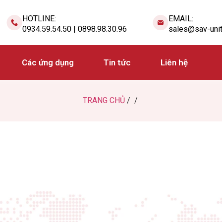
HOTLINE:
EMAIL:
0934.59.54.50 | 0898.98.30.96
sales@sav-uni
Các ứng dụng
Tin tức
Liên hệ
TRANG CHỦ
/ /