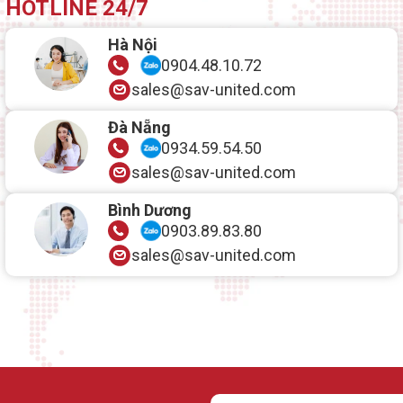
HOTLINE 24/7
Hà Nội
0904.48.10.72
sales@sav-united.com
Đà Nẵng
0934.59.54.50
sales@sav-united.com
Bình Dương
0903.89.83.80
sales@sav-united.com