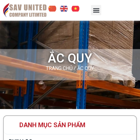
ẮC QUY
TRANG CHỦ
/ ẮC QUY