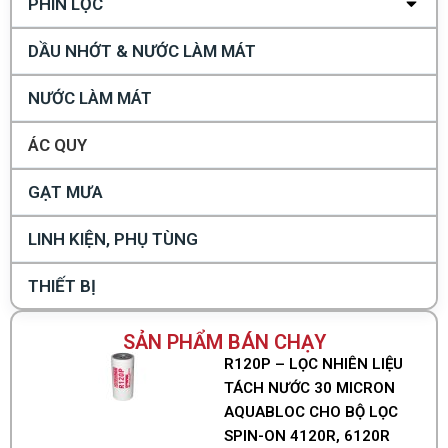
PHIN LỌC
DẦU NHỚT & NƯỚC LÀM MÁT
NƯỚC LÀM MÁT
ÁC QUY
GẠT MƯA
LINH KIỆN, PHỤ TÙNG
THIẾT BỊ
SẢN PHẨM BÁN CHẠY
R120P – LỌC NHIÊN LIỆU
TÁCH NƯỚC 30 MICRON
AQUABLOC CHO BỘ LỌC
SPIN-ON 4120R, 6120R