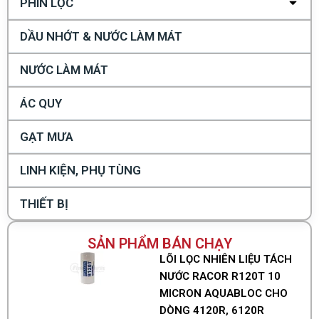
PHIN LỌC
DẦU NHỚT & NƯỚC LÀM MÁT
NƯỚC LÀM MÁT
ÁC QUY
GẠT MƯA
LINH KIỆN, PHỤ TÙNG
THIẾT BỊ
SẢN PHẨM BÁN CHẠY
LÕI LỌC NHIÊN LIỆU TÁCH
NƯỚC RACOR R120T 10
MICRON AQUABLOC CHO
DÒNG 4120R, 6120R