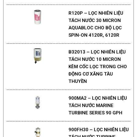
R120P – LỌC NHIÊN LIỆU
TÁCH NƯỚC 30 MICRON
AQUABLOC CHO BỘ LỌC
SPIN-ON 4120R, 6120R
B32013 – LỌC NHIÊN LIỆU
TÁCH NƯỚC 10 MICRON
KÈM CỐC LỌC TRONG CHO
ĐỘNG CƠ XĂNG TÀU
THUYỀN
900MA2 – LỌC NHIÊN LIỆU
TÁCH NƯỚC MARINE
TURBINE SERIES 90 GPH
900FH30 – LỌC NHIÊN LIỆU
TÁCH NƯỚC TURBINE