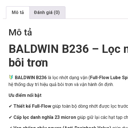
Mô tả
Đánh giá (0)
Mô tả
BALDWIN B236 – Lọc nh
bôi trơn
BALDWIN B236
là lọc nhớt dạng vặn (
Full-Flow Lube Sp
hệ thống duy trì hiệu quả bôi trơn và vận hành ổn định.
Ưu điểm nổi bật
✔
Thiết kế Full-Flow
giúp toàn bộ dòng nhớt được lọc trước k
✔
Cấp lọc danh nghĩa 23 micron
giúp giữ lại các hạt tạp ch