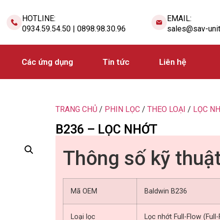
HOTLINE:
EMAIL:
0934.59.54.50 | 0898.98.30.96
sales@sav-uni
Các ứng dụng
Tin tức
Liên hệ
TRANG CHỦ
/
PHIN LỌC
/
THEO LOẠI
/
LỌC N
B236 – LỌC NHỚT
Thông số kỹ thuậ
Mã OEM
Baldwin B236
Loại lọc
Lọc nhớt Full-Flow (Full