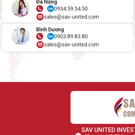
Đà Nẵng
0934.59.54.50
sales@sav-united.com
Bình Dương
0903.89.83.80
sales@sav-united.com
SAV UNITED INVES