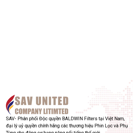
SAV- Phân phối Độc quyền BALDWIN Filters tại Việt Nam,
đại lý uỷ quyền chính hãng các thương hiệu Phin Lọc và Phụ
Tùng cho động cơ hạng nặng nổi tiếng thế giới.