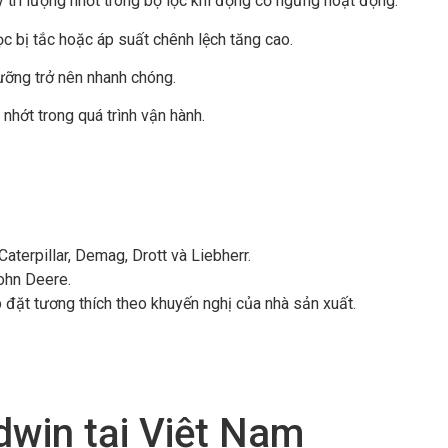
 trì lượng nhớt trong bộ lọc khi động cơ ngừng hoạt động.
lọc bị tắc hoặc áp suất chênh lệch tăng cao.
ưỡng trở nên nhanh chóng.
 nhớt trong quá trình vận hành.
aterpillar, Demag, Drott và Liebherr.
ohn Deere.
đặt tương thích theo khuyến nghị của nhà sản xuất.
dwin tại Việt Nam