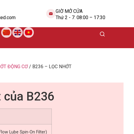
GIỜ MỞ CỬA
ted.com
Thứ 2 - 7: 08:00 – 17:30
HỚT ĐỘNG CƠ
/ B236 – LỌC NHỚT
t của B236
-Flow Lube Spin-On Filter)