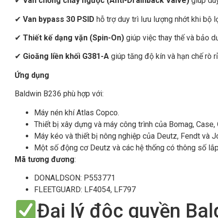
✔
Van chống chảy ngược (Anti-Drainback Valve)
giúp duy
✔
Van bypass 30 PSID
hỗ trợ duy trì lưu lượng nhớt khi bộ 
✔
Thiết kế dạng vặn (Spin-On)
giúp việc thay thế và bảo d
✔
Gioăng liền khối G381-A
giúp tăng độ kín và hạn chế rò rỉ
Ứng dụng
Baldwin B236 phù hợp với:
Máy nén khí Atlas Copco.
Thiết bị xây dựng và máy công trình của Bomag, Case, C
Máy kéo và thiết bị nông nghiệp của Deutz, Fendt và J
Một số động cơ Deutz và các hệ thống có thông số lắp 
Mã tương đương
:
DONALDSON: P553771
FLEETGUARD: LF4054, LF797
Đại lý độc quyền Bal