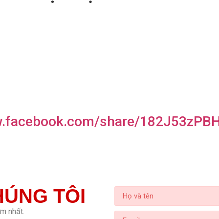
w.facebook.com/share/182J53zPB
HÚNG TÔI
ớm nhất.