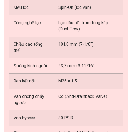
Kiểu lọc
Spin-On (lọc vặn)
Công nghệ lọc
Lọc dầu bôi trơn dòng kép
(Dual-Flow)
Chiều cao tổng
181,0 mm (7-1/8″)
thể
Đường kính ngoài
93,7 mm (3-11/16″)
Ren kết nối
M26 × 1.5
Van chống chảy
Có (Anti-Drainback Valve)
ngược
Van bypass
30 PSID