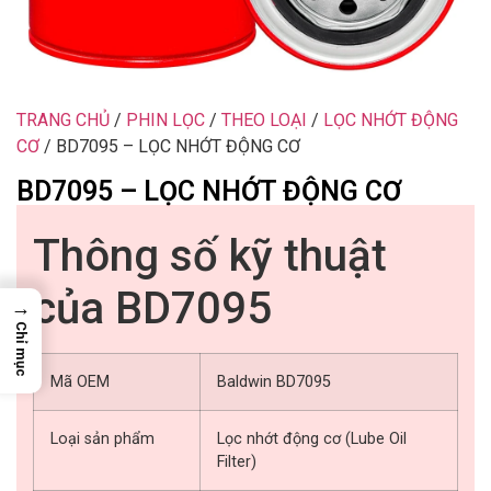
TRANG CHỦ
/
PHIN LỌC
/
THEO LOẠI
/
LỌC NHỚT ĐỘNG
CƠ
/ BD7095 – LỌC NHỚT ĐỘNG CƠ
BD7095 – LỌC NHỚT ĐỘNG CƠ
Thông số kỹ thuật
của BD7095
→
Chỉ mục
Mã OEM
Baldwin BD7095
Loại sản phẩm
Lọc nhớt động cơ (Lube Oil
Filter)