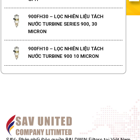
900FH30 – LỌC NHIÊN LIỆU TÁCH
NƯỚC TURBINE SERIES 900, 30
MICRON
900FH10 – LỌC NHIÊN LIỆU TÁCH
NƯỚC TURBINE 900 10 MICRON
SAV- Phân phối Độc quyền BALDWIN Filters tại Việt Nam,