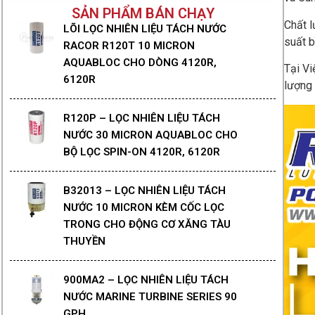
SẢN PHẨM BÁN CHẠY
Chất 
LÕI LỌC NHIÊN LIỆU TÁCH NƯỚC
suất b
RACOR R120T 10 MICRON
AQUABLOC CHO DÒNG 4120R,
Tại Vi
6120R
lượng 
R120P – LỌC NHIÊN LIỆU TÁCH
NƯỚC 30 MICRON AQUABLOC CHO
BỘ LỌC SPIN-ON 4120R, 6120R
B32013 – LỌC NHIÊN LIỆU TÁCH
NƯỚC 10 MICRON KÈM CỐC LỌC
TRONG CHO ĐỘNG CƠ XĂNG TÀU
THUYỀN
900MA2 – LỌC NHIÊN LIỆU TÁCH
NƯỚC MARINE TURBINE SERIES 90
GPH