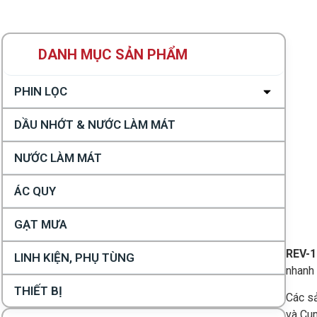
PHIN LỌC
DẦU NHỚT & NƯỚC LÀM MÁT
NƯỚC LÀM MÁT
ÁC QUY
GẠT MƯA
REV-1
LINH KIỆN, PHỤ TÙNG
nhanh 
THIẾT BỊ
Các s
và Cu