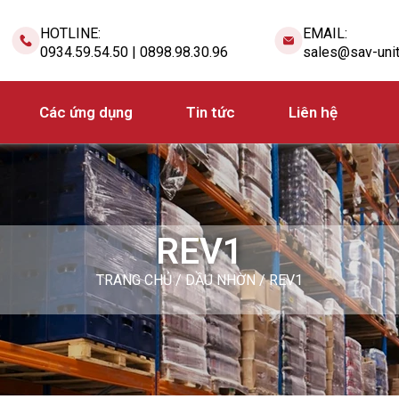
HOTLINE:
EMAIL:
0934.59.54.50 | 0898.98.30.96
sales@sav-uni
Các ứng dụng
Tin tức
Liên hệ
REV1
TRANG CHỦ
/
DẦU NHỜN
/ REV1