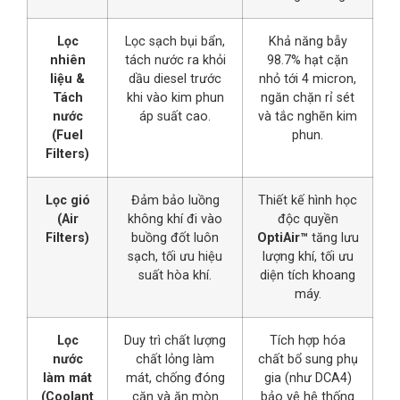
Lọc
Lọc sạch bụi bẩn,
Khả năng bẫy
nhiên
tách nước ra khỏi
98.7% hạt cặn
liệu &
dầu diesel trước
nhỏ tới 4 micron,
Tách
khi vào kim phun
ngăn chặn rỉ sét
nước
áp suất cao.
và tắc nghẽn kim
(Fuel
phun.
Filters)
Lọc gió
Đảm bảo luồng
Thiết kế hình học
(Air
không khí đi vào
độc quyền
Filters)
buồng đốt luôn
OptiAir™
tăng lưu
sạch, tối ưu hiệu
lượng khí, tối ưu
suất hòa khí.
diện tích khoang
máy.
Lọc
Duy trì chất lượng
Tích hợp hóa
nước
chất lỏng làm
chất bổ sung phụ
làm mát
mát, chống đóng
gia (như DCA4)
(Coolant
cặn và ăn mòn
bảo vệ hệ thống