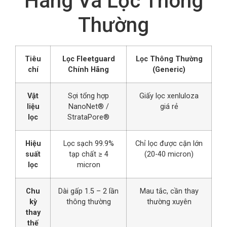
Hãng Và Lọc Thông
Thường
Tiêu
Lọc Fleetguard
Lọc Thông Thường
chí
Chính Hãng
(Generic)
Vật
Sợi tổng hợp
Giấy lọc xenluloza
liệu
NanoNet® /
giá rẻ
lọc
StrataPore®
Hiệu
Lọc sạch 99.9%
Chỉ lọc được cặn lớn
suất
tạp chất ≥ 4
(20-40 micron)
lọc
micron
Chu
Dài gấp 1.5 – 2 lần
Mau tắc, cần thay
kỳ
thông thường
thường xuyên
thay
thế