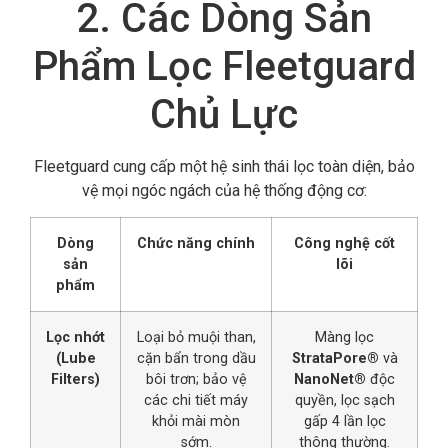
2. Các Dòng Sản
Phẩm Lọc Fleetguard
Chủ Lực
Fleetguard cung cấp một hệ sinh thái lọc toàn diện,
bảo
vệ mọi ngóc ngách của hệ thống động cơ:
Dòng
Chức năng chính
Công nghệ cốt
sản
lõi
phẩm
Lọc nhớt
Loại bỏ muội than,
Màng lọc
(Lube
cặn bẩn trong dầu
StrataPore®
và
Filters)
bôi trơn; bảo vệ
NanoNet®
độc
các chi tiết máy
quyền, lọc sạch
khỏi mài mòn
gấp 4 lần lọc
sớm.
thông thường.