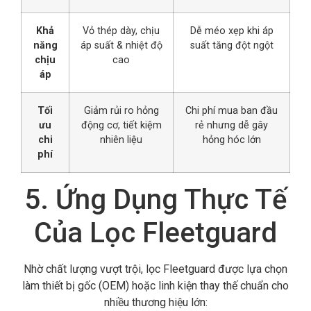
Khả
Vỏ thép dày, chịu
Dễ méo xẹp khi áp
năng
áp suất & nhiệt độ
suất tăng đột ngột
chịu
cao
áp
Tối
Giảm rủi ro hỏng
Chi phí mua ban đầu
ưu
động cơ, tiết kiệm
rẻ nhưng dễ gây
chi
nhiên liệu
hỏng hóc lớn
phí
5. Ứng Dụng Thực Tế
Của Lọc Fleetguard
Nhờ chất lượng vượt trội,
lọc Fleetguard được lựa chọn
làm thiết bị gốc (OEM) hoặc linh kiện thay thế chuẩn cho
nhiều thương hiệu lớn: