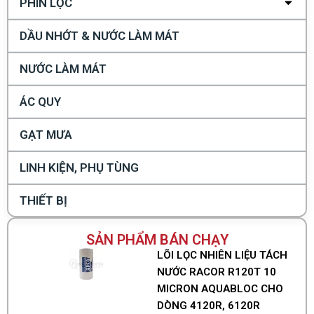
PHIN LỌC
DẦU NHỚT & NƯỚC LÀM MÁT
NƯỚC LÀM MÁT
ÁC QUY
GẠT MƯA
LINH KIỆN, PHỤ TÙNG
THIẾT BỊ
SẢN PHẨM BÁN CHẠY
LÕI LỌC NHIÊN LIỆU TÁCH
NƯỚC RACOR R120T 10
MICRON AQUABLOC CHO
DÒNG 4120R, 6120R