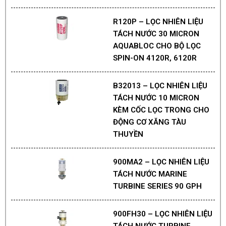
R120P – LỌC NHIÊN LIỆU
TÁCH NƯỚC 30 MICRON
AQUABLOC CHO BỘ LỌC
SPIN-ON 4120R, 6120R
B32013 – LỌC NHIÊN LIỆU
TÁCH NƯỚC 10 MICRON
KÈM CỐC LỌC TRONG CHO
ĐỘNG CƠ XĂNG TÀU
THUYỀN
900MA2 – LỌC NHIÊN LIỆU
TÁCH NƯỚC MARINE
TURBINE SERIES 90 GPH
900FH30 – LỌC NHIÊN LIỆU
TÁCH NƯỚC TURBINE