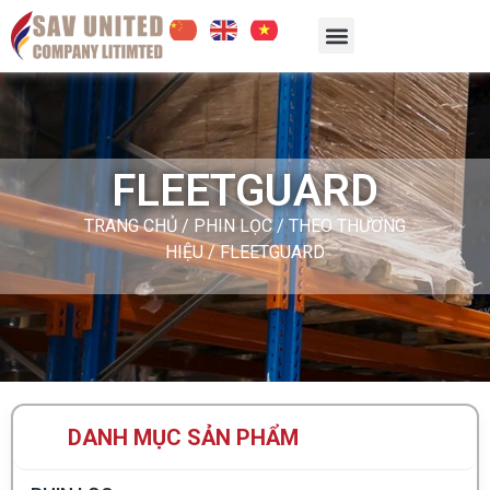
FLEETGUARD
TRANG CHỦ
/
PHIN LỌC
/
THEO THƯƠNG
HIỆU
/ FLEETGUARD